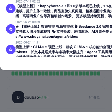
2026-07-17 02:52
【模型上新】：happyhorse-1.1和1.0多版本现已上线，1
建模，提升主体一致性，商品变脸失真问题。精准适配专业镜
播、高端商业广告等高精细创作场景。 更多模型持续更新，即
Q
qwen
1个分组
运行中
2026-06-26 09:39
🔥 【重磅上线】数眼智能 视频智能体 🎬 Seedance 2.0 完
支持真人照片生成视频 🎭 支持换装、剧情演绎、AI漫剧创作 💰 
s://www.shuyanai.com/agents/video/
qwen-of
2026-06-24 11:11
阿里官key资源（有缓存保稳定）
模型上新：GLM-5.2 现已上线，相较 GLM-5.1 核心能力全
99.5%
13.77s
tokens，长文本处理效率与准确率大幅提升；Agent 工具调
成功率
延迟
自动化落地需求；推理成本可控。 更多模型持续更新，即刻体
1.2s
26.6%
2026-06-17 02:28
TTFT
缓存命中率
模型上新：Kimi-K2.7-Code 现已上线，相较 Kimi-K2.
开发、性能调优、机器学习工程等高难度任务完成率显著提升
期对话更稳定，适配各类开发需求。 更多模型持续上新，速来
2026-06-15 08:37
资源上新：现已上线 MiniMax 正版授权原厂模型资源，官
高，欢迎前来使用~ 更多正版模型资源持续接入中，持续关注
D
doubao
1个分组
运行中
2026-06-15 08:20
功能上新：现已更新智能体功能，通过点击首页中的智能体来
本生成功能，欢迎前来使用~ 更多智能体功能持续开发中，持