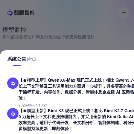
模型监控
实时监控各模型厂商及分组的运行状态与性能指标
系统公告
通知
G
glm
1个分组
运行中
【🔥模型上新】Qwen3.8-Max 现已正式上线！相比 Qwen3
长上下文理解及工具调用能力方面进一步提升，具备更高的响
glm-of
于编程开发、内容创作、数据分析、智能体及企业级 AI 应用
智谱原厂资源有缓存保稳定
验！
99.2%
9.89s
2026-08-04 10:21
成功率
延迟
【🔥模型上新】Kimi-K3 现已正式上线！相比 Kimi-K2.7 Co
4.93s
100.0%
0 万超长上下文和更强推理能力，并采用全新的 Kimi Delta A
TTFT
缓存命中率
效率更高，适用于代码开发、长文档分析、智能体构建、科研分
多模型持续更新，即刻体验！