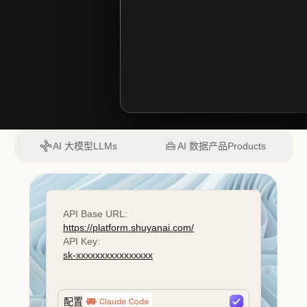
AI 大模型
LLMs
AI 数据产品
Products
API Base URL:
https://platform.shuyanai.com/
API Key:
sk-xxxxxxxxxxxxxxxx
配置