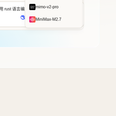
elapsed
());
mimo-v2-pro
rust 语言编写的计时器。
(
1
));
deepseek-v4-pro
MiniMax-M2.7