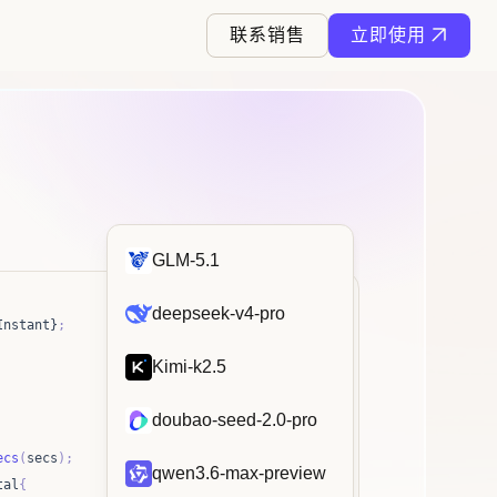
联系销售
立即使用
GLM-5.1
deepseek-v4-pro
Instant}
;
Kimi-k2.5
doubao-seed-2.0-pro
ecs
(
secs
);
qwen3.6-max-preview
tal
{