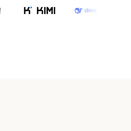
1/6，兼顾高性能与高性价比，适合多模态智能
体落地、长文档处理与批量生产部署场景。