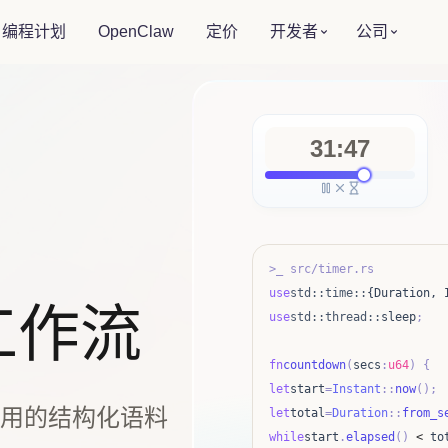
编程计划
OpenClaw
定价
开发者
公司
31:47
>_ src/timer.rs
use
std::time::
{Duration, 
工作流
use
std::thread::
sleep
;
fn
countdown
(
secs
:
u64
) {
let
start
=
Instant
::
now
();
用的结构化语料
let
total
=
Duration
::
from_s
while
start
.
elapsed
()
<
to