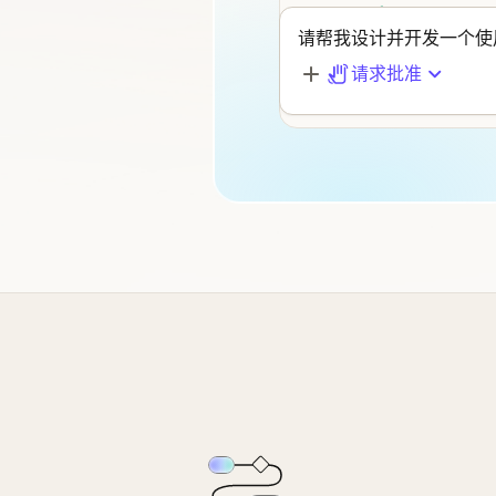
println!
(
"⏱ {:?}"
,
start
.
请帮我设计并开发一个使用 
sleep
(
Duration
::
from_secs
}
请求批准
}