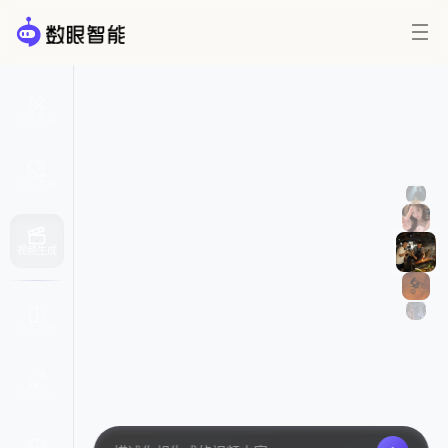
一语成片，多模视频
首页
文本生成
图片生成
视频生成
文本对比
图片对比